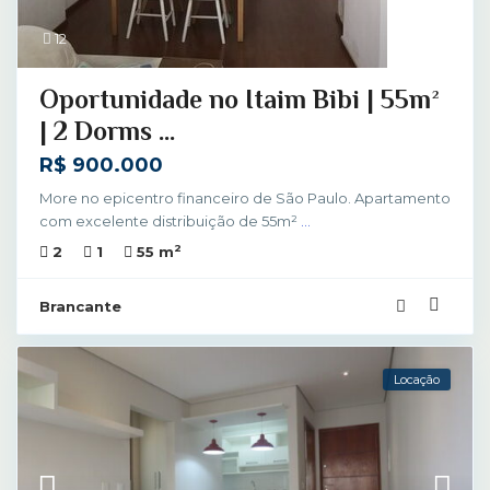
12
Oportunidade no Itaim Bibi | 55m²
| 2 Dorms ...
R$ 900.000
More no epicentro financeiro de São Paulo. Apartamento
com excelente distribuição de 55m²
...
2
2
1
55 m
Brancante
Locação