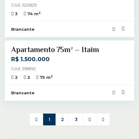
Cód. 320829
2
3
74 m
Brancante
40
Apartamento 75m² – Itaim
R$ 1.500.000
Cód. 318892
2
2
2
75 m
Brancante
1
2
3