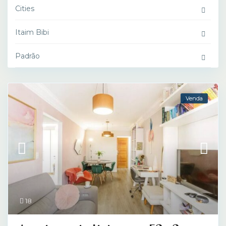
Cities
Itaim Bibi
Padrão
Venda
18