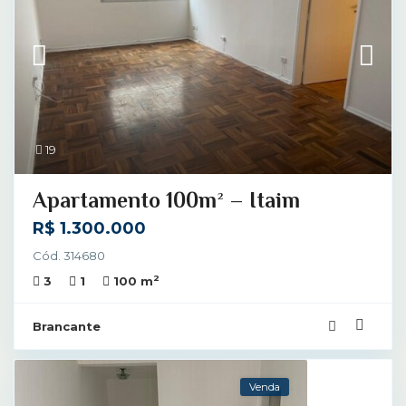
19
Apartamento 100m² – Itaim
R$ 1.300.000
Cód. 314680
2
3
1
100 m
Brancante
Venda