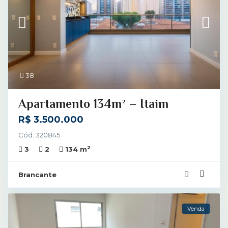
38
Apartamento 134m² – Itaim
R$ 3.500.000
Cód. 320845
2
3
2
134 m
Brancante
Venda