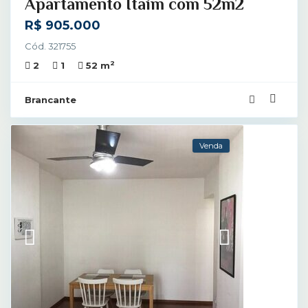
Apartamento Itaim com 52m2
R$ 905.000
Cód. 321755
2
2
1
52 m
Brancante
Venda