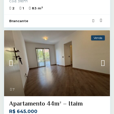
Cód. 316771
2
2
1
83 m
Brancante
Venda
7
Apartamento 44m² – Itaim
R$ 645.000