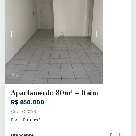
14
Apartamento 80m² – Itaim
R$ 850.000
Cód. 300599
2
2
80 m
Brancante