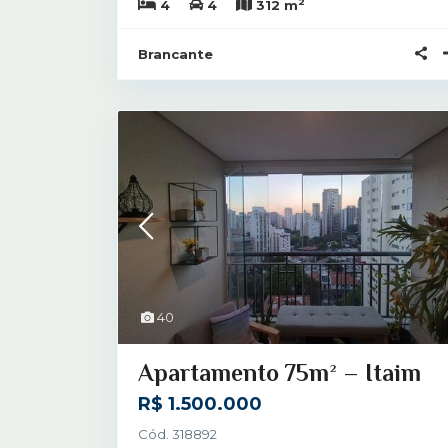
2
4
4
312 m
Brancante
40
Apartamento 75m² – Itaim
R$ 1.500.000
Cód. 318892