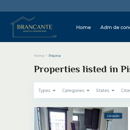
Home
Adm de con
Home
Piscina
Properties listed in P
Types
Categories
States
Citi
Locação