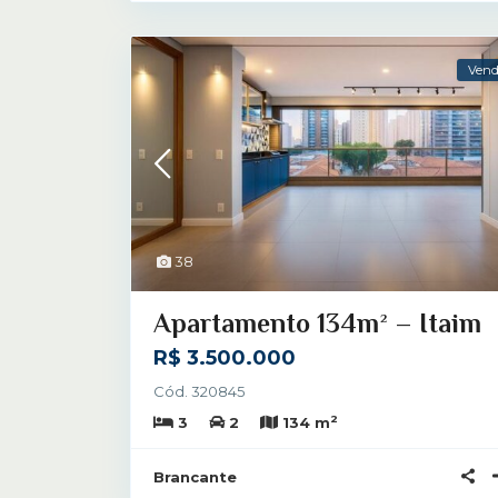
Ven
38
Apartamento 134m² – Itaim
R$ 3.500.000
Cód. 320845
2
3
2
134 m
Brancante