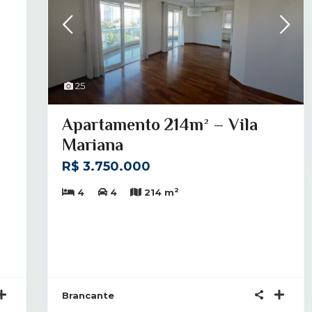
25
Apartamento 214m² – Vila
Mariana
R$ 3.750.000
2
4
4
214 m
Brancante