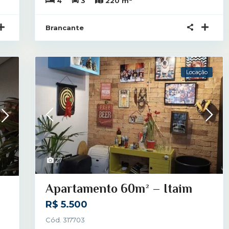
4
3
220 m
Brancante
Locação
27
Apartamento 60m² – Itaim
R$ 5.500
Cód. 317703