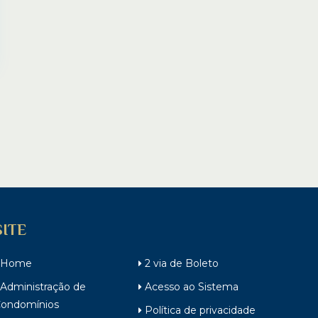
SITE
Home
2 via de Boleto
Administração de
Acesso ao Sistema
ondomínios
Política de privacidade