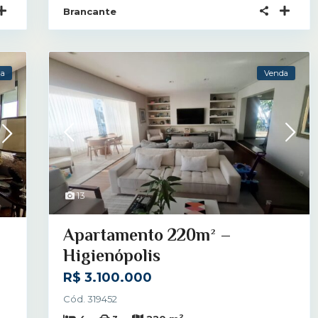
Brancante
da
Venda
13
Apartamento 220m² –
Higienópolis
R$ 3.100.000
Cód. 319452
2