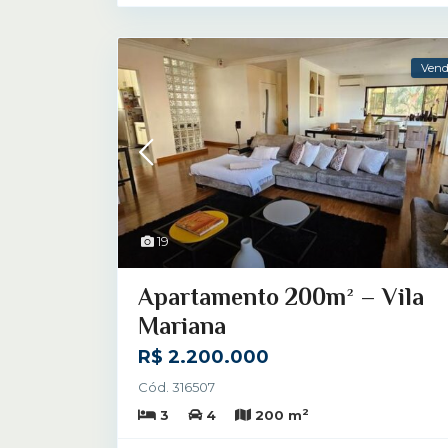
Ven
19
Apartamento 200m² – Vila
Mariana
R$ 2.200.000
Cód. 316507
2
3
4
200 m