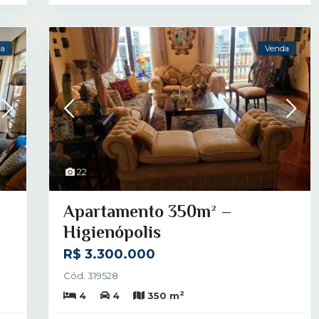
da
Venda
22
Apartamento 350m² –
Higienópolis
R$ 3.300.000
Cód. 319528
2
4
4
350 m