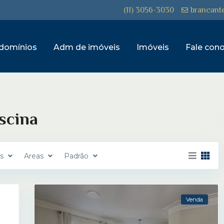
(11) 3056-3030
brancant
domínios
Adm de imóveis
Imóveis
Fale con
iscina
es
Areas
Padrão
Venda