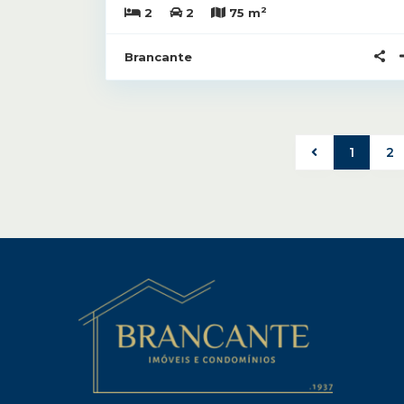
2
2
2
75 m
Brancante
1
2