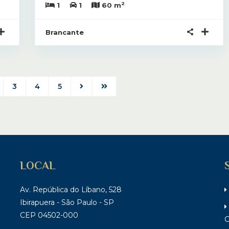
2
1
1
60 m
Brancante
3
4
5
LOCAL
Av. República do Líbano, 528
Ibirapuera - São Paulo - SP
CEP 04502-000
C