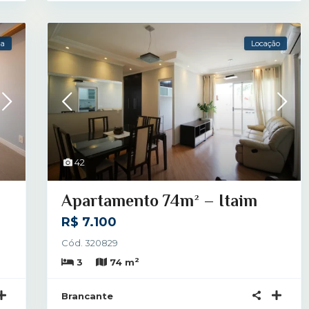
da
Locação
42
Apartamento 74m² – Itaim
R$ 7.100
Cód. 320829
2
3
74 m
Brancante