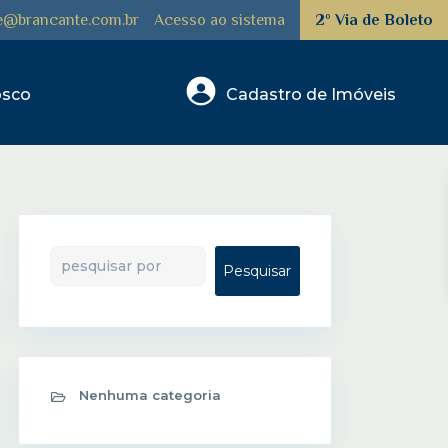
e@brancante.com.br
Acesso ao sistema
2º Via de Boleto
osco
Pesquisar
Pesquisar
Nenhuma categoria