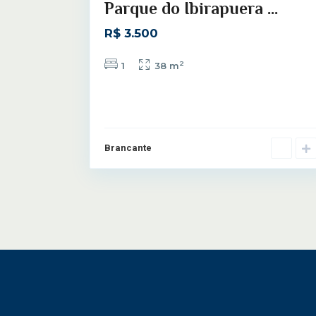
Parque do Ibirapuera ...
R$ 3.500
2
1
38 m
Brancante