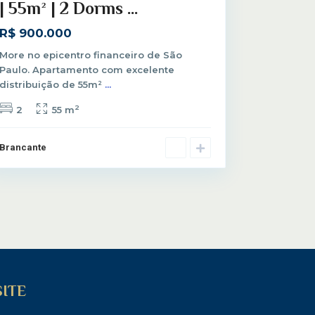
| 55m² | 2 Dorms ...
R$ 900.000
More no epicentro financeiro de São
Paulo. Apartamento com excelente
distribuição de 55m²
...
2
2
55 m
Brancante
SITE