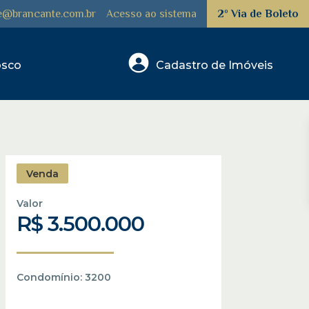
e@brancante.com.br
Acesso ao sistema
2º Via de Boleto
osco
Venda
Valor
R$ 3.500.000
Condomínio:
3200