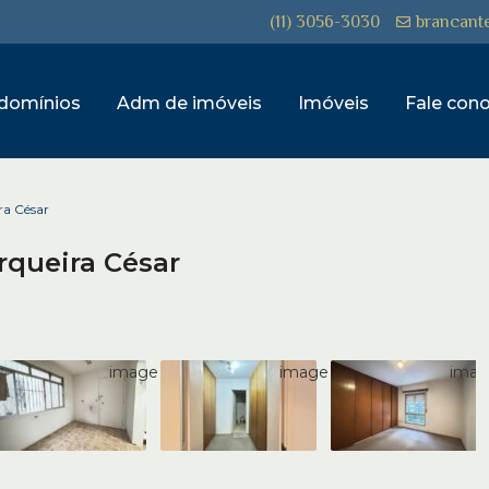
(11) 3056-3030
brancant
domínios
Adm de imóveis
Imóveis
Fale con
a César
queira César