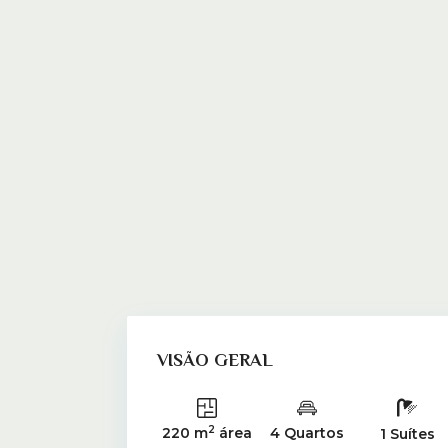
VISÃO GERAL
2
220 m
área
4 Quartos
1 Suítes