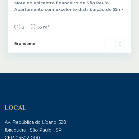
More no epicentro financeiro de São Paulo.
Apartamento com excelente distribuição de 55m²
...
2
2
55 m
Brancante
LOCAL
Av. República do Líbano, 528
Ibirapuera - São Paulo - SP
CEP 04502-000