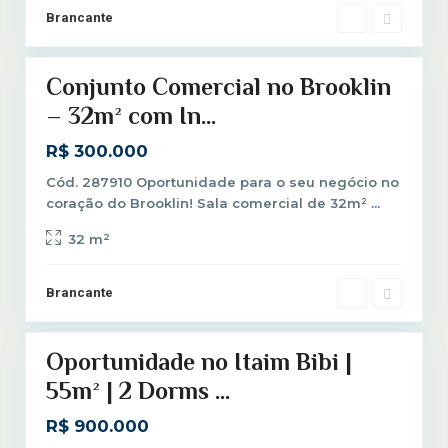
m
l
Brancante
B
0
o
i
Conjunto Comercial no Brooklin
b
Venda
i
– 32m² com In...
,
R$ 300.000
S
ã
Cód. 287910 Oportunidade para o seu negócio no
o
coração do Brooklin! Sala comercial de 32m²
...
P
2
32 m
a
u
l
Brancante
2
o
Oportunidade no Itaim Bibi |
Venda
55m² | 2 Dorms ...
R$ 900.000