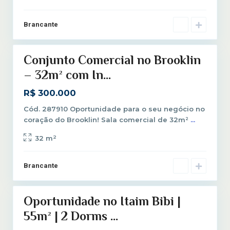
i
u
m
l
Brancante
B
0
o
i
Conjunto Comercial no Brooklin
b
Venda
i
– 32m² com In...
,
R$ 300.000
S
ã
Cód. 287910 Oportunidade para o seu negócio no
o
coração do Brooklin! Sala comercial de 32m²
...
P
2
32 m
a
u
l
Brancante
o
Oportunidade no Itaim Bibi |
Venda
55m² | 2 Dorms ...