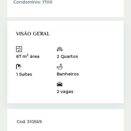
Condomínio:
1700
VISÃO GERAL
2
67 m
área
2 Quartos
Banheiros
1 Suítes
2 vagas
Cod. 310569